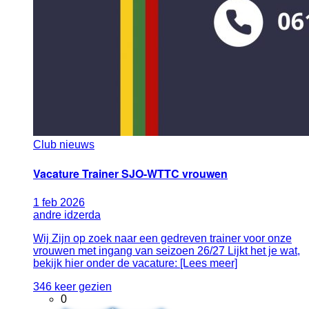
Club nieuws
Vacature Trainer SJO-WTTC vrouwen
1
feb
2026
andre idzerda
Wij Zijn op zoek naar een gedreven trainer voor onze
vrouwen met ingang van seizoen 26/27 Lijkt het je wat,
bekijk hier onder de vacature: [Lees meer]
346 keer gezien
0