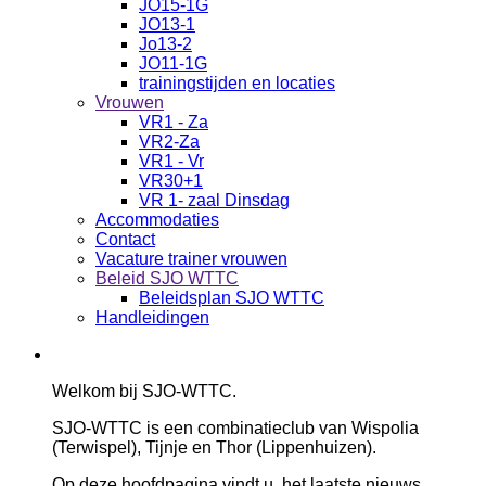
JO15-1G
JO13-1
Jo13-2
JO11-1G
trainingstijden en locaties
Vrouwen
VR1 - Za
VR2-Za
VR1 - Vr
VR30+1
VR 1- zaal Dinsdag
Accommodaties
Contact
Vacature trainer vrouwen
Beleid SJO WTTC
Beleidsplan SJO WTTC
Handleidingen
Welkom bij SJO-WTTC.
SJO-WTTC is een combinatieclub van Wispolia
(Terwispel), Tijnje en Thor (Lippenhuizen).
Op deze hoofdpagina vindt u, het laatste nieuws,